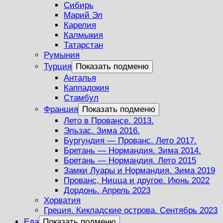
Сибирь
Марий Эл
Карелия
Калмыкия
Татарстан
Румыния
Турция
Показать подменю
Анталья
Каппадокия
Стамбул
Франция
Показать подменю
Лето в Провансе. 2013.
Эльзас. Зима 2016.
Бургундия — Прованс. Лето 2017.
Бретань — Нормандия. Зима 2014.
Бретань — Нормандия. Лето 2015
Замки Луары и Нормандия. Зима 2019
Прованс, Ницца и другое. Июнь 2022
Дордонь. Апрель 2023
Хорватия
Греция. Кикладские острова. Сентябрь 2023
Еда
Показать подменю