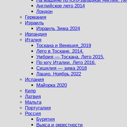
На машине по Юго-западной Англии. Ле
Английское лето 2014
Лондон
Германия
Израиль
Израиль Зима 2024
Ирландия
Италия
Тоскана и Венеция_2019
Лето в Тоскане. 2014.
Умбрия — Тоскана. Лето 2015.
По югу Италии. Лето 2016.
Сицилия — зима 2018
Лацио. Ноябрь 2022
Испания
Майорка 2020
Кипр
Латвия
Мальта
Португалия
Россия
Бурятия
Выкса и окрестности