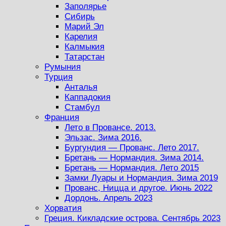
Заполярье
Сибирь
Марий Эл
Карелия
Калмыкия
Татарстан
Румыния
Турция
Анталья
Каппадокия
Стамбул
Франция
Лето в Провансе. 2013.
Эльзас. Зима 2016.
Бургундия — Прованс. Лето 2017.
Бретань — Нормандия. Зима 2014.
Бретань — Нормандия. Лето 2015
Замки Луары и Нормандия. Зима 2019
Прованс, Ницца и другое. Июнь 2022
Дордонь. Апрель 2023
Хорватия
Греция. Кикладские острова. Сентябрь 2023