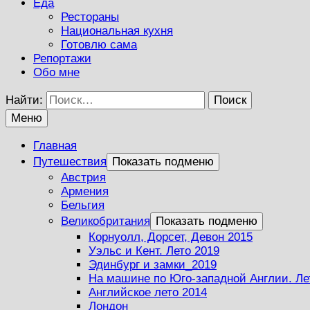
Еда
Рестораны
Национальная кухня
Готовлю сама
Репортажи
Обо мне
Найти:
Меню
Главная
Путешествия
Показать подменю
Австрия
Армения
Бельгия
Великобритания
Показать подменю
Корнуолл, Дорсет, Девон 2015
Уэльс и Кент. Лето 2019
Эдинбург и замки_2019
На машине по Юго-западной Англии. Ле
Английское лето 2014
Лондон