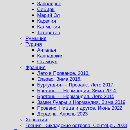
Заполярье
Сибирь
Марий Эл
Карелия
Калмыкия
Татарстан
Румыния
Турция
Анталья
Каппадокия
Стамбул
Франция
Лето в Провансе. 2013.
Эльзас. Зима 2016.
Бургундия — Прованс. Лето 2017.
Бретань — Нормандия. Зима 2014.
Бретань — Нормандия. Лето 2015
Замки Луары и Нормандия. Зима 2019
Прованс, Ницца и другое. Июнь 2022
Дордонь. Апрель 2023
Хорватия
Греция. Кикладские острова. Сентябрь 2023