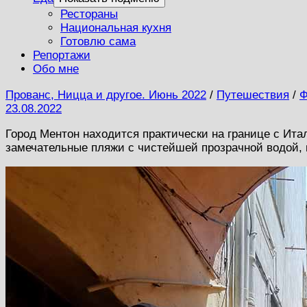
Рестораны
Национальная кухня
Готовлю сама
Репортажи
Обо мне
Прованс, Ницца и другое. Июнь 2022
/
Путешествия
/
Ф
23.08.2022
Город Ментон находится практически на границе с Итал
замечательные пляжи с чистейшей прозрачной водой, и