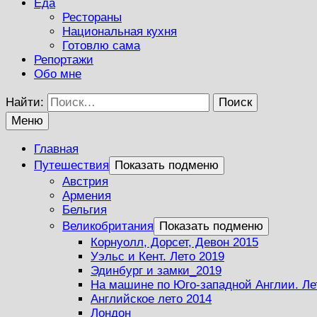
Еда
Рестораны
Национальная кухня
Готовлю сама
Репортажи
Обо мне
Найти:
Меню
Главная
Путешествия
Показать подменю
Австрия
Армения
Бельгия
Великобритания
Показать подменю
Корнуолл, Дорсет, Девон 2015
Уэльс и Кент. Лето 2019
Эдинбург и замки_2019
На машине по Юго-западной Англии. Ле
Английское лето 2014
Лондон