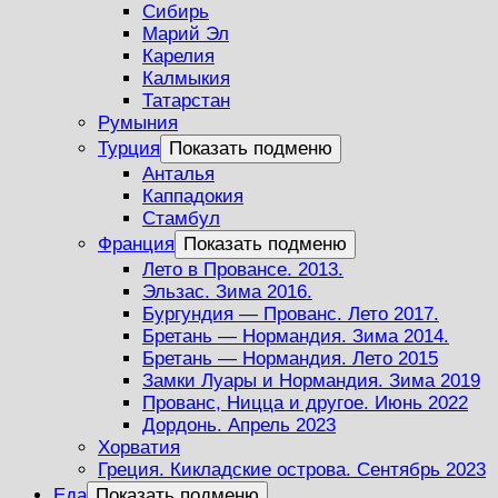
Сибирь
Марий Эл
Карелия
Калмыкия
Татарстан
Румыния
Турция
Показать подменю
Анталья
Каппадокия
Стамбул
Франция
Показать подменю
Лето в Провансе. 2013.
Эльзас. Зима 2016.
Бургундия — Прованс. Лето 2017.
Бретань — Нормандия. Зима 2014.
Бретань — Нормандия. Лето 2015
Замки Луары и Нормандия. Зима 2019
Прованс, Ницца и другое. Июнь 2022
Дордонь. Апрель 2023
Хорватия
Греция. Кикладские острова. Сентябрь 2023
Еда
Показать подменю