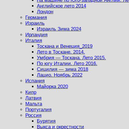
На машине по Юго-западной Англии. Ле
Английское лето 2014
Лондон
Германия
Израиль
Израиль Зима 2024
Ирландия
Италия
Тоскана и Венеция_2019
Лето в Тоскане. 2014.
Умбрия — Тоскана. Лето 2015.
По югу Италии. Лето 2016.
Сицилия — зима 2018
Лацио. Ноябрь 2022
Испания
Майорка 2020
Кипр
Латвия
Мальта
Португалия
Россия
Бурятия
Выкса и окрестности