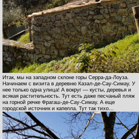
Итак, мы на западном склоне горы Серра-да-Лоуза.
Начинаем с визита в деревню Казал-де-Сау-Симау. У
нее только одна улица! А вокруг — кусты, деревья и
всякая растительность. Тут есть даже песчаный пляж
на горной речке Фрагаш-де-Сау-Симау. А еще
городской источник и капелла. Тут так тихо…