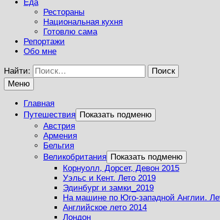
Еда
Рестораны
Национальная кухня
Готовлю сама
Репортажи
Обо мне
Найти:
Меню
Главная
Путешествия
Показать подменю
Австрия
Армения
Бельгия
Великобритания
Показать подменю
Корнуолл, Дорсет, Девон 2015
Уэльс и Кент. Лето 2019
Эдинбург и замки_2019
На машине по Юго-западной Англии. Ле
Английское лето 2014
Лондон