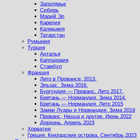
Заполярье
Сибирь
Марий Эл
Карелия
Калмыкия
Татарстан
Румыния
Турция
Анталья
Каппадокия
Стамбул
Франция
Лето в Провансе. 2013.
Эльзас. Зима 2016.
Бургундия — Прованс. Лето 2017.
Бретань — Нормандия. Зима 2014.
Бретань — Нормандия. Лето 2015
Замки Луары и Нормандия. Зима 2019
Прованс, Ницца и другое. Июнь 2022
Дордонь. Апрель 2023
Хорватия
Греция. Кикладские острова. Сентябрь 2023