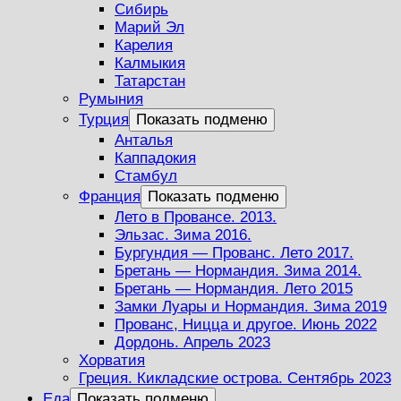
Сибирь
Марий Эл
Карелия
Калмыкия
Татарстан
Румыния
Турция
Показать подменю
Анталья
Каппадокия
Стамбул
Франция
Показать подменю
Лето в Провансе. 2013.
Эльзас. Зима 2016.
Бургундия — Прованс. Лето 2017.
Бретань — Нормандия. Зима 2014.
Бретань — Нормандия. Лето 2015
Замки Луары и Нормандия. Зима 2019
Прованс, Ницца и другое. Июнь 2022
Дордонь. Апрель 2023
Хорватия
Греция. Кикладские острова. Сентябрь 2023
Еда
Показать подменю