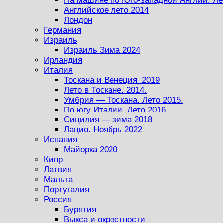
На машине по Юго-западной Англии. Ле
Английское лето 2014
Лондон
Германия
Израиль
Израиль Зима 2024
Ирландия
Италия
Тоскана и Венеция_2019
Лето в Тоскане. 2014.
Умбрия — Тоскана. Лето 2015.
По югу Италии. Лето 2016.
Сицилия — зима 2018
Лацио. Ноябрь 2022
Испания
Майорка 2020
Кипр
Латвия
Мальта
Португалия
Россия
Бурятия
Выкса и окрестности