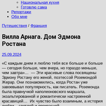
Национальная кухня
Готовлю сама
Репортажи
Обо мне
Путешествия
/
Франция
Вилла Арнага. Дом Эдмона
Ростана
25.09.2024
«С каждым днем я люблю тебя все больше и больше
— сегодня больше, чем вчера, но гораздо меньше,
чем завтра»… — Эти красивые слова посвящены
Эдмону Ростану его женой, поэтессой Роземондой
Жерар. Они познакомились, когда Ростан уже
завоевывал популярность, как писатель. Роземонда
была правнучкой наполеоновского маршала,
экзальтированной и романтически настроенной
красавицей… Их чувство было взаимным, а история
любви – светлой и прекрасной.