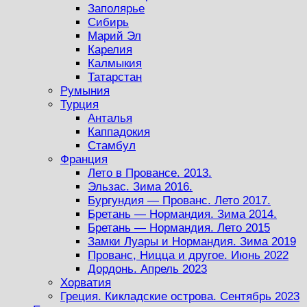
Заполярье
Сибирь
Марий Эл
Карелия
Калмыкия
Татарстан
Румыния
Турция
Анталья
Каппадокия
Стамбул
Франция
Лето в Провансе. 2013.
Эльзас. Зима 2016.
Бургундия — Прованс. Лето 2017.
Бретань — Нормандия. Зима 2014.
Бретань — Нормандия. Лето 2015
Замки Луары и Нормандия. Зима 2019
Прованс, Ницца и другое. Июнь 2022
Дордонь. Апрель 2023
Хорватия
Греция. Кикладские острова. Сентябрь 2023