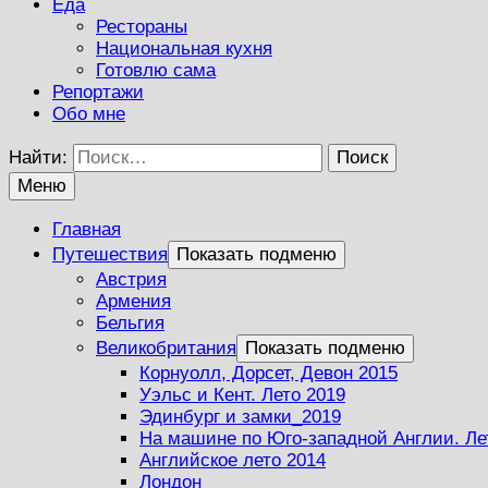
Еда
Рестораны
Национальная кухня
Готовлю сама
Репортажи
Обо мне
Найти:
Меню
Главная
Путешествия
Показать подменю
Австрия
Армения
Бельгия
Великобритания
Показать подменю
Корнуолл, Дорсет, Девон 2015
Уэльс и Кент. Лето 2019
Эдинбург и замки_2019
На машине по Юго-западной Англии. Ле
Английское лето 2014
Лондон