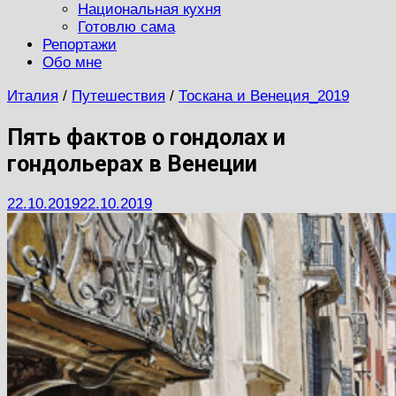
Национальная кухня
Готовлю сама
Репортажи
Обо мне
Италия
/
Путешествия
/
Тоскана и Венеция_2019
Пять фактов о гондолах и
гондольерах в Венеции
22.10.2019
22.10.2019